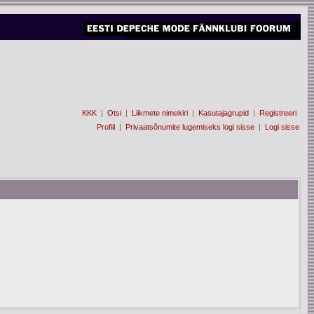
KKK
|
Otsi
|
Liikmete nimekiri
|
Kasutajagrupid
|
Registreeri
Profiil
|
Privaatsõnumite lugemiseks logi sisse
|
Logi sisse