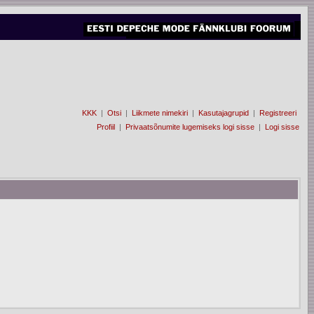
KKK
|
Otsi
|
Liikmete nimekiri
|
Kasutajagrupid
|
Registreeri
Profiil
|
Privaatsõnumite lugemiseks logi sisse
|
Logi sisse