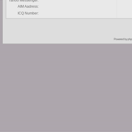
Yahoo Messenger:
AIM Aadress:
ICQ Number:
Powered by
ph