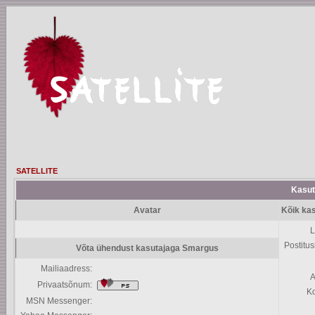
SATELLITE
Kasuta
Avatar
Kõik ka
L
Postitus
Võta ühendust kasutajaga Smargus
Mailiaadress:
A
Privaatsõnum:
K
MSN Messenger: