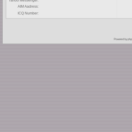
Yahoo Messenger:
AIM Aadress:
ICQ Number:
Powered by
ph