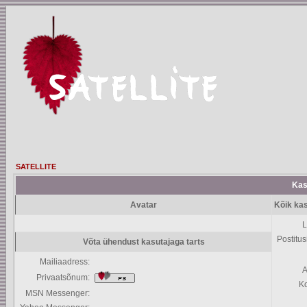
SATELLITE
Kasu
Avatar
Kõik kas
L
Postitus
Võta ühendust kasutajaga tarts
Mailiaadress:
A
Privaatsõnum:
K
MSN Messenger: