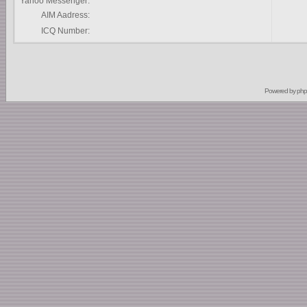
Yahoo Messenger:
AIM Aadress:
ICQ Number:
Powered by
ph