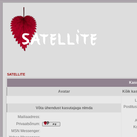
SATELLITE
Kasu
Avatar
Kõik ka
L
Postitus
Võta ühendust kasutajaga nlmda
Mailiaadress:
A
Privaatsõnum:
K
MSN Messenger: