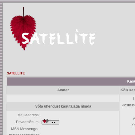
SATELLITE
Kasu
Avatar
Kõik ka
L
Postitus
Võta ühendust kasutajaga nlmda
Mailiaadress:
A
Privaatsõnum:
K
MSN Messenger: