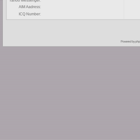
Yahoo Messenger:
AIM Aadress:
ICQ Number:
Powered by
ph