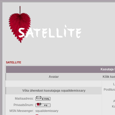
SATELLITE
Kasutaja P
Avatar
Kõik ka
L
Postitus
Võta ühendust kasutajaga squalidemissary
Mailiaadress:
A
Privaatsõnum:
K
MSN Messenger:
squalidemissary