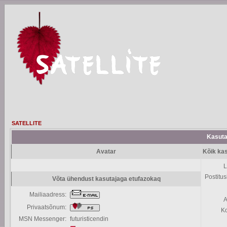
SATELLITE
Kasutaj
Avatar
Kõik kas
L
Postitus
Võta ühendust kasutajaga etufazokaq
Mailiaadress:
A
Privaatsõnum:
K
MSN Messenger:
futuristicendin