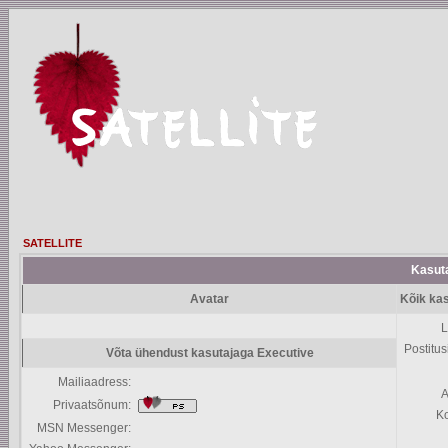
SATELLITE
Kasuta
Avatar
Kõik kas
L
Postitus
Võta ühendust kasutajaga Executive
Mailiaadress:
A
Privaatsõnum:
K
MSN Messenger: