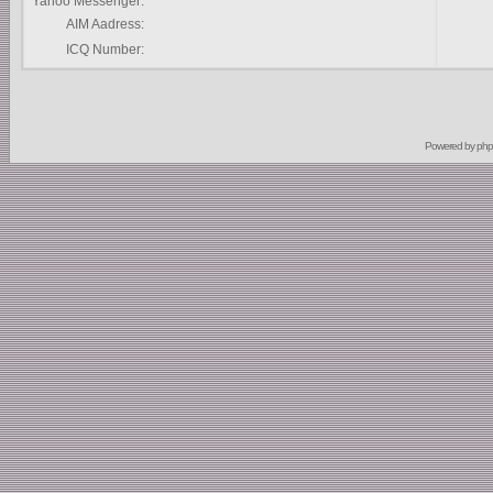
Yahoo Messenger:
AIM Aadress:
ICQ Number:
Powered by
ph