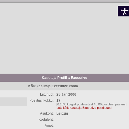
Kasutaja Profiil :: Executive
Kõik kasutaja Executive kohta
Liitunud:
25 Jan 2006
Postitusi kokku:
17
[0.13% kõigist postitustest / 0.00 postitust päevas]
Leia kõik kasutaja Executive postitused
Asukoht:
Leipzig
Koduleht:
Amet: