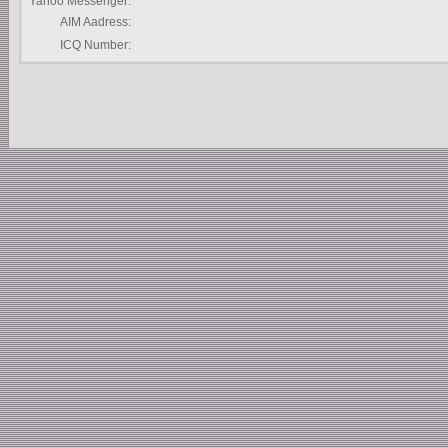
Yahoo Messenger:
AIM Aadress:
ICQ Number: