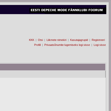
KKK
|
Otsi
|
Liikmete nimekiri
|
Kasutajagrupid
|
Registreeri
Profiil
|
Privaatsõnumite lugemiseks logi sisse
|
Logi sisse