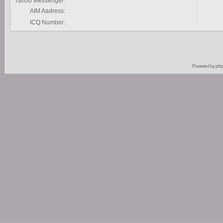
Yahoo Messenger:
AIM Aadress:
ICQ Number:
Powered by
ph