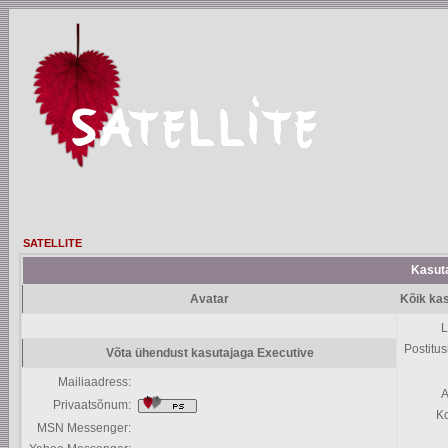
SATELLITE
Kasuta
Avatar
Kõik kas
L
Postitus
Võta ühendust kasutajaga Executive
Mailiaadress:
A
Privaatsõnum:
K
MSN Messenger: