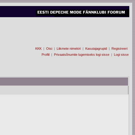
KKK
|
Otsi
|
Liikmete nimekiri
|
Kasutajagrupid
|
Registreeri
Profiil
|
Privaatsõnumite lugemiseks logi sisse
|
Logi sisse