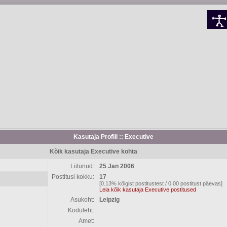
Kasutaja Profiil :: Executive
Kõik kasutaja Executive kohta
Liitunud:
25 Jan 2006
Postitusi kokku:
17
[0.13% kõigist postitustest / 0.00 postitust päevas]
Leia kõik kasutaja Executive postitused
Asukoht:
Leipzig
Koduleht:
Amet: