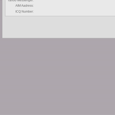
Yahoo Messenger:
AIM Aadress:
ICQ Number: