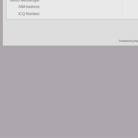
Yahoo Messenger:
AIM Aadress:
ICQ Number:
Powered by
ph