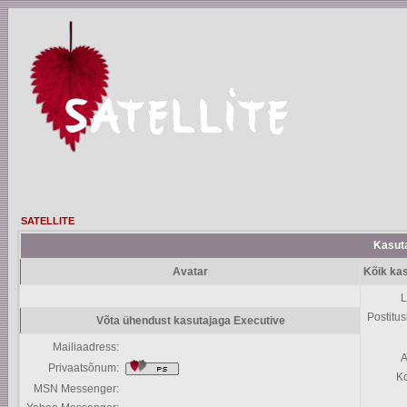
SATELLITE
Kasuta
Avatar
Kõik kas
L
Postitus
Võta ühendust kasutajaga Executive
Mailiaadress:
A
Privaatsõnum:
K
MSN Messenger: