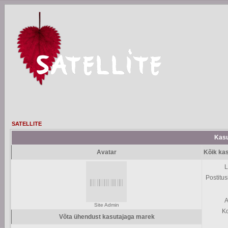
SATELLITE
Kasu
Avatar
Kõik ka
L
Postitus
A
Site Admin
K
Võta ühendust kasutajaga marek