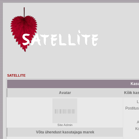
SATELLITE
Kasu
Avatar
Kõik ka
L
Postitus
A
Site Admin
K
Võta ühendust kasutajaga marek