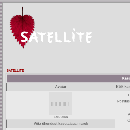
SATELLITE
Kasu
Avatar
Kõik ka
L
Postitus
A
Site Admin
K
Võta ühendust kasutajaga marek