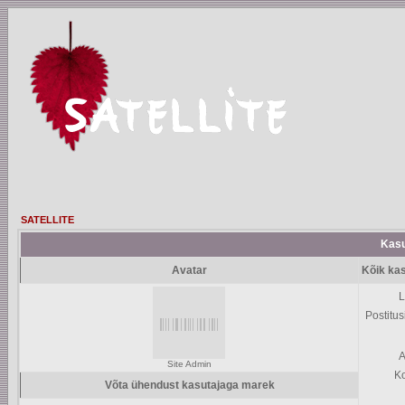
SATELLITE
Kasu
Avatar
Kõik ka
L
Postitus
A
Site Admin
K
Võta ühendust kasutajaga marek