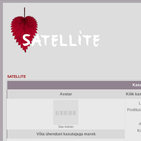
SATELLITE
Kasu
Avatar
Kõik ka
L
Postitus
A
Site Admin
K
Võta ühendust kasutajaga marek