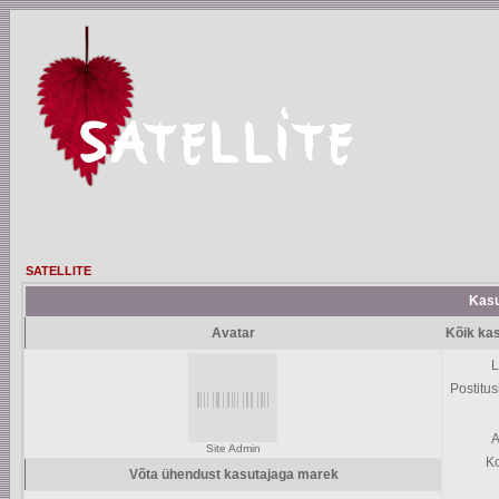
SATELLITE
Kasu
Avatar
Kõik ka
L
Postitus
A
Site Admin
K
Võta ühendust kasutajaga marek