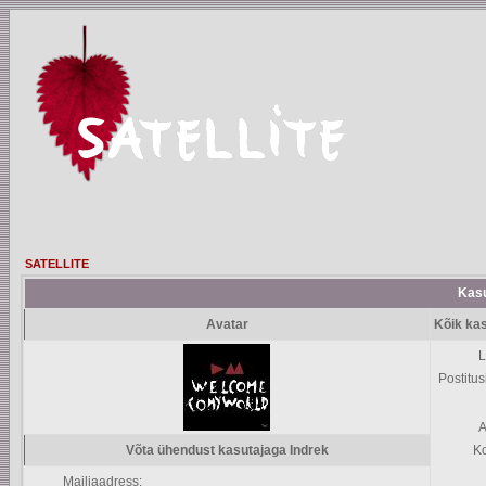
SATELLITE
Kasut
Avatar
Kõik kas
L
Postitus
A
Võta ühendust kasutajaga Indrek
K
Mailiaadress: