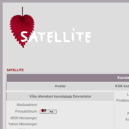
SATELLITE
Kasutaj
Avatar
Kõik kas
L
Võta ühendust kasutajaga Devostator
Postitus
Mailiaadress:
Privaatsõnum:
A
MSN Messenger:
K
Yahoo Messenger: