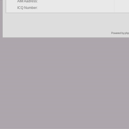
AIM Aadress:
ICQ Number:
Powered by
ph