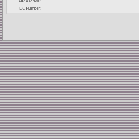
AIM Aadress:
ICQ Number: