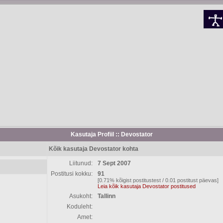
Kasutaja Profiil :: Devostator
Kõik kasutaja Devostator kohta
Liitunud:
7 Sept 2007
Postitusi kokku:
91
[0.71% kõigist postitustest / 0.01 postitust päevas]
Leia kõik kasutaja Devostator postitused
Asukoht:
Tallinn
Koduleht:
Amet: