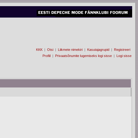
KKK
|
Otsi
|
Liikmete nimekiri
|
Kasutajagrupid
|
Registreeri
Profiil
|
Privaatsõnumite lugemiseks logi sisse
|
Logi sisse