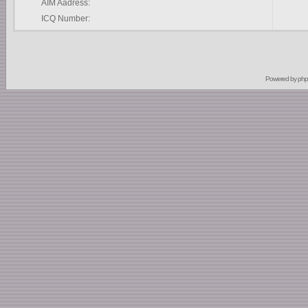
AIM Aadress:
ICQ Number:
Powered by
ph