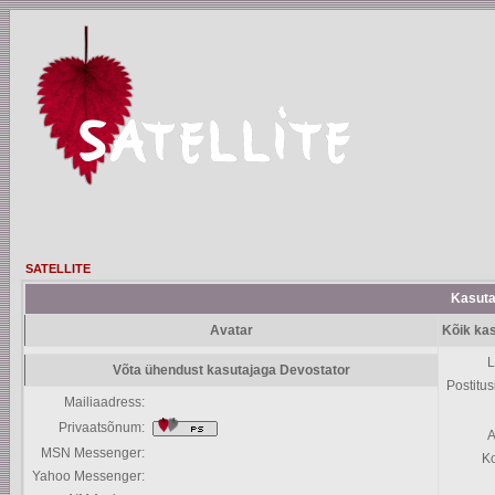
SATELLITE
Kasutaj
Avatar
Kõik kas
L
Võta ühendust kasutajaga Devostator
Postitus
Mailiaadress:
Privaatsõnum:
A
MSN Messenger:
K
Yahoo Messenger: