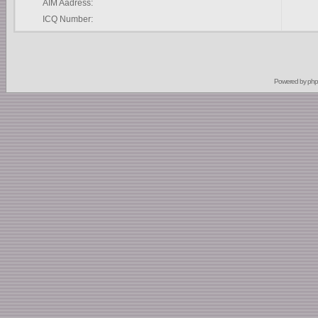
AIM Aadress:
ICQ Number:
Powered by
ph