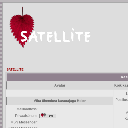
SATELLITE
Kasu
Avatar
Kõik kas
L
Postitus
Võta ühendust kasutajaga Helen
Mailiaadress:
A
Privaatsõnum:
K
MSN Messenger: