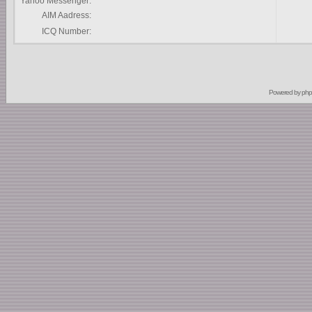
Yahoo Messenger:
AIM Aadress:
ICQ Number:
Powered by
ph