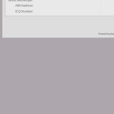
Yahoo Messenger:
AIM Aadress:
ICQ Number:
Powered by
ph