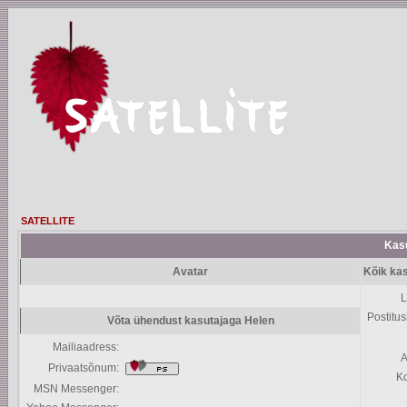
SATELLITE
Kasu
Avatar
Kõik kas
L
Postitus
Võta ühendust kasutajaga Helen
Mailiaadress:
A
Privaatsõnum:
K
MSN Messenger: