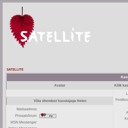
SATELLITE
Kasu
Avatar
Kõik kas
L
Postitus
Võta ühendust kasutajaga Helen
Mailiaadress:
A
Privaatsõnum:
K
MSN Messenger: