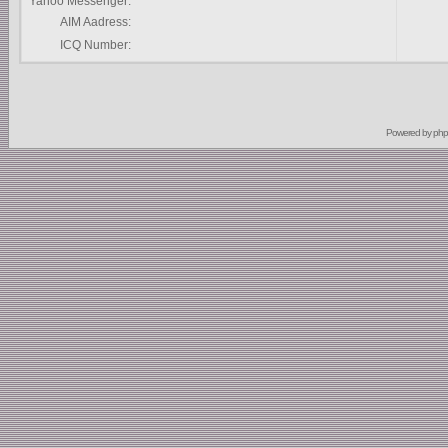
Yahoo Messenger:
AIM Aadress:
ICQ Number:
Powered by
ph