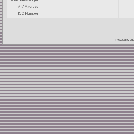
Yahoo Messenger:
AIM Aadress:
ICQ Number:
Powered by
ph