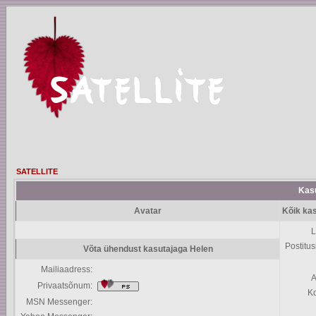
SATELLITE
Kasu
Avatar
Kõik kas
L
Postitus
Võta ühendust kasutajaga Helen
Mailiaadress:
A
Privaatsõnum:
K
MSN Messenger: