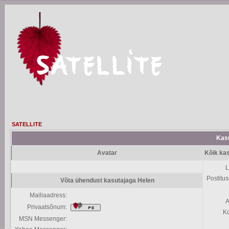
SATELLITE
Kasu
Avatar
Kõik kas
L
Postitus
Võta ühendust kasutajaga Helen
Mailiaadress:
A
Privaatsõnum:
K
MSN Messenger: