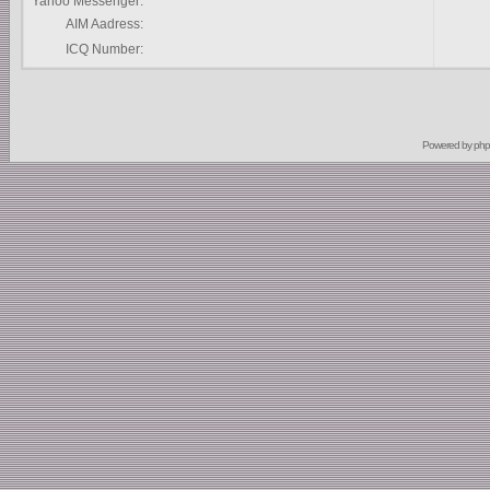
Yahoo Messenger:
AIM Aadress:
ICQ Number:
Powered by
ph