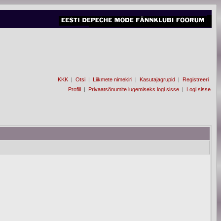
KKK
|
Otsi
|
Liikmete nimekiri
|
Kasutajagrupid
|
Registreeri
Profiil
|
Privaatsõnumite lugemiseks logi sisse
|
Logi sisse