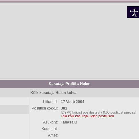
Kasutaja Profiil :: Helen
Kõik kasutaja Helen kohta
Liitunud:
17 Veeb 2004
Postitusi kokku:
381
[2.97% kõigist postitustest / 0.05 postitust päevas]
Leia kõik kasutaja Helen postitused
Asukoht:
Tabasalu
Koduleht:
Amet: