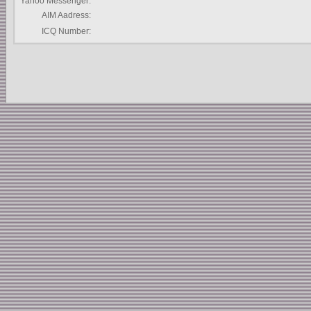
Yahoo Messenger:
AIM Aadress:
ICQ Number: