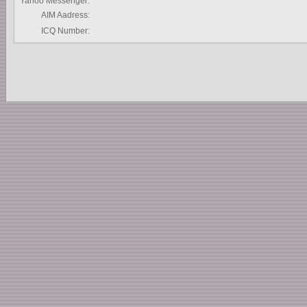
Yahoo Messenger:
AIM Aadress:
ICQ Number: