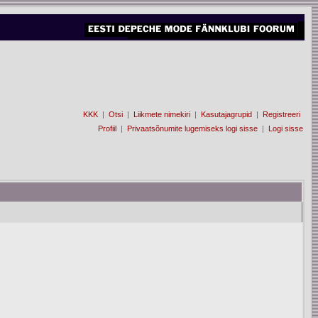
KKK
|
Otsi
|
Liikmete nimekiri
|
Kasutajagrupid
|
Registreeri
Profiil
|
Privaatsõnumite lugemiseks logi sisse
|
Logi sisse