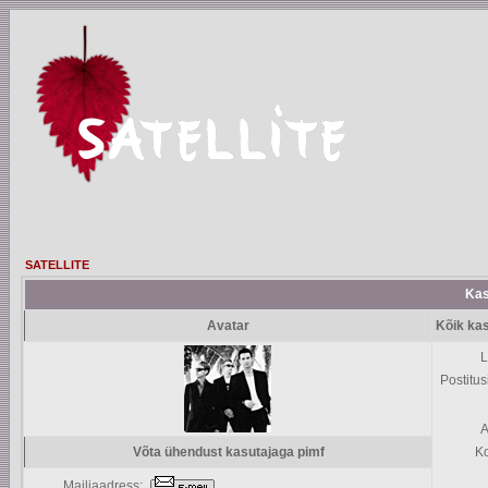
SATELLITE
Kasu
Avatar
Kõik kas
L
Postitus
A
Võta ühendust kasutajaga pimf
K
Mailiaadress: