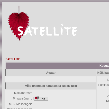
SATELLITE
Kasutaj
Avatar
Kõik kas
L
Postitus
Võta ühendust kasutajaga Black Tulip
Mailiaadress:
A
Privaatsõnum:
K
MSN Messenger: