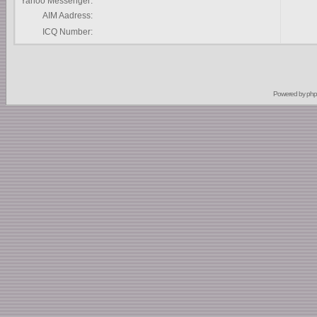
Yahoo Messenger:
AIM Aadress:
ICQ Number:
Powered by
ph