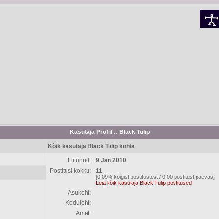
Kasutaja Profiil :: Black Tulip
Kõik kasutaja Black Tulip kohta
Liitunud:
9 Jan 2010
Postitusi kokku:
11
[0.09% kõigist postitustest / 0.00 postitust päevas]
Leia kõik kasutaja Black Tulip postitused
Asukoht:
Koduleht:
Amet: