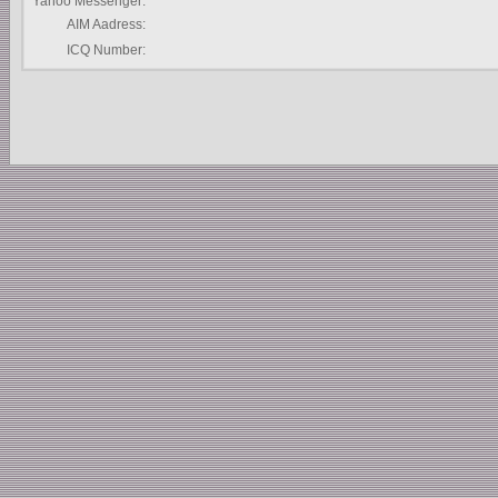
Yahoo Messenger:
AIM Aadress:
ICQ Number: