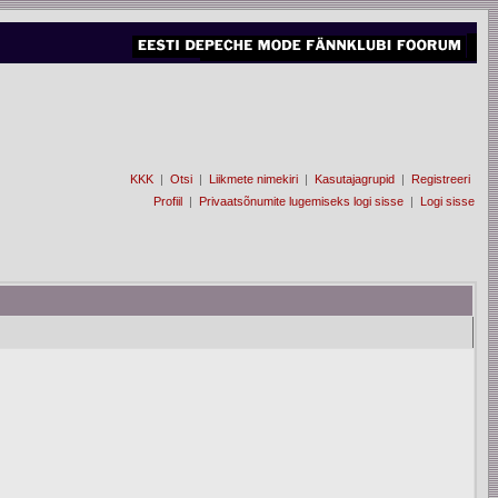
KKK
|
Otsi
|
Liikmete nimekiri
|
Kasutajagrupid
|
Registreeri
Profiil
|
Privaatsõnumite lugemiseks logi sisse
|
Logi sisse