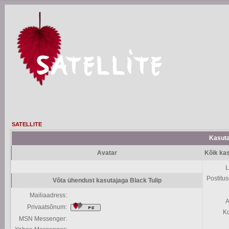
SATELLITE
Kasutaj
Avatar
Kõik kas
L
Postitus
Võta ühendust kasutajaga Black Tulip
Mailiaadress:
A
Privaatsõnum:
K
MSN Messenger: