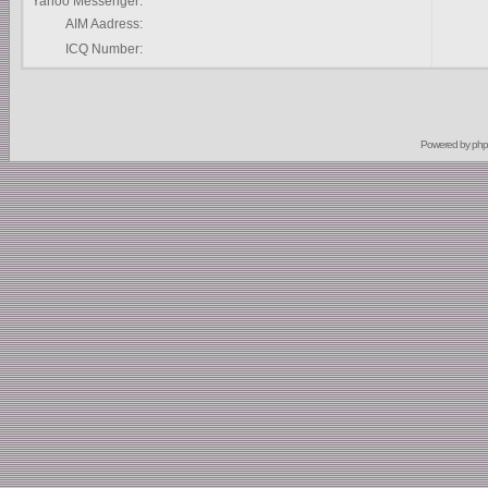
Yahoo Messenger:
AIM Aadress:
ICQ Number:
Powered by
ph