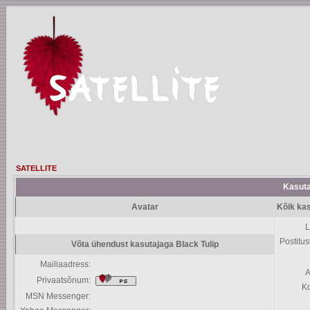
SATELLITE
Kasutaj
Avatar
Kõik kas
L
Postitus
Võta ühendust kasutajaga Black Tulip
Mailiaadress:
A
Privaatsõnum:
K
MSN Messenger: