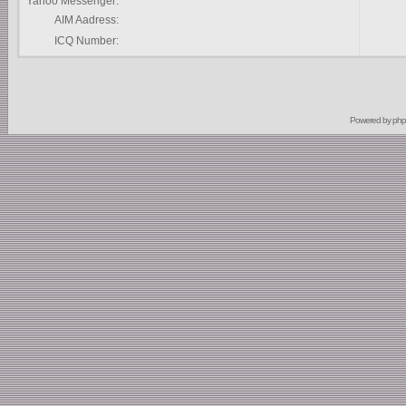
Yahoo Messenger:
AIM Aadress:
ICQ Number:
Powered by
ph