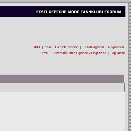
KKK
|
Otsi
|
Liikmete nimekiri
|
Kasutajagrupid
|
Registreeri
Profiil
|
Privaatsõnumite lugemiseks logi sisse
|
Logi sisse