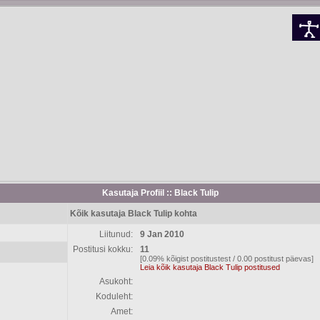
Kasutaja Profiil :: Black Tulip
Kõik kasutaja Black Tulip kohta
Liitunud:
9 Jan 2010
Postitusi kokku:
11
[0.09% kõigist postitustest / 0.00 postitust päevas]
Leia kõik kasutaja Black Tulip postitused
Asukoht:
Koduleht:
Amet: