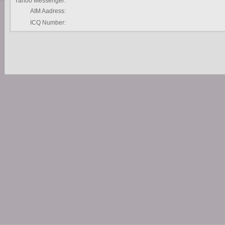
Yahoo Messenger:
AIM Aadress:
ICQ Number: