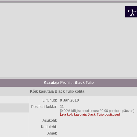
Kasutaja Profiil :: Black Tulip
Kõik kasutaja Black Tulip kohta
Liitunud:
9 Jan 2010
Postitusi kokku:
11
[0.09% kõigist postitustest / 0.00 postitust päevas]
Leia kõik kasutaja Black Tulip postitused
Asukoht:
Koduleht:
Amet: