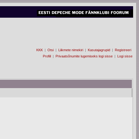
KKK
|
Otsi
|
Liikmete nimekiri
|
Kasutajagrupid
|
Registreeri
Profiil
|
Privaatsõnumite lugemiseks logi sisse
|
Logi sisse