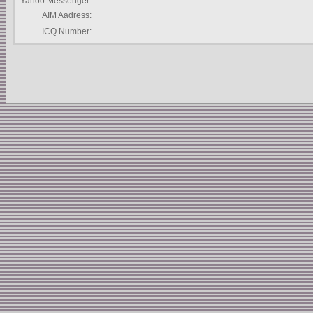
Yahoo Messenger:
AIM Aadress:
ICQ Number: