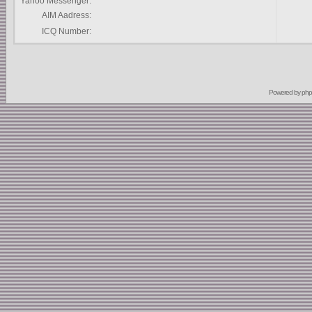
Yahoo Messenger:
AIM Aadress:
ICQ Number:
Powered by
ph