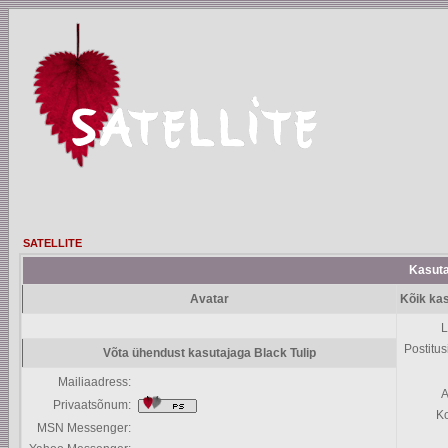
SATELLITE
Kasutaj
Avatar
Kõik kas
L
Postitus
Võta ühendust kasutajaga Black Tulip
Mailiaadress:
A
Privaatsõnum:
K
MSN Messenger: