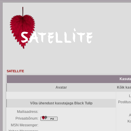
SATELLITE
Kasutaj
Avatar
Kõik kas
L
Postitus
Võta ühendust kasutajaga Black Tulip
Mailiaadress:
A
Privaatsõnum:
K
MSN Messenger: