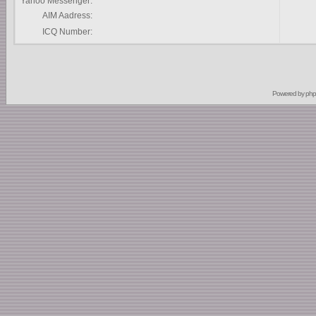
Yahoo Messenger:
AIM Aadress:
ICQ Number:
Powered by
ph