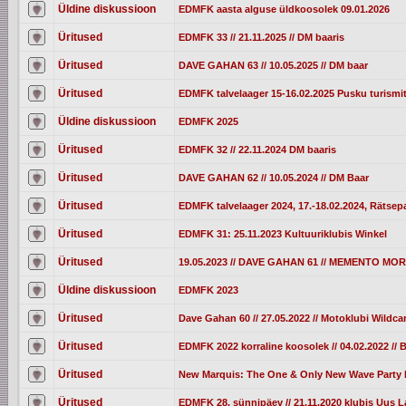
Üldine diskussioon
EDMFK aasta alguse üldkoosolek 09.01.2026
Üritused
EDMFK 33 // 21.11.2025 // DM baaris
Üritused
DAVE GAHAN 63 // 10.05.2025 // DM baar
Üritused
EDMFK talvelaager 15-16.02.2025 Pusku turismi
Üldine diskussioon
EDMFK 2025
Üritused
EDMFK 32 // 22.11.2024 DM baaris
Üritused
DAVE GAHAN 62 // 10.05.2024 // DM Baar
Üritused
EDMFK talvelaager 2024, 17.-18.02.2024, Rätsepa
Üritused
EDMFK 31: 25.11.2023 Kultuuriklubis Winkel
Üritused
19.05.2023 // DAVE GAHAN 61 // MEMENTO M
Üldine diskussioon
EDMFK 2023
Üritused
Dave Gahan 60 // 27.05.2022 // Motoklubi Wildc
Üritused
EDMFK 2022 korraline koosolek // 04.02.2022 //
Üritused
New Marquis: The One & Only New Wave Party I
Üritused
EDMFK 28. sünnipäev // 21.11.2020 klubis Uus L