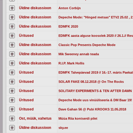
Üldine diskussioon
Anton Corbijn
Üldine diskussioon
Depeche Mode: "Hinged metsas" ETV2 25.02 , 2
Üldine diskussioon
EDMFK 2020
Üritused
EDMFK aasta alguse koosolek 2020 // 26.1.// Re
Üldine diskussioon
Classic Pop Presents Depeche Mode
Üldine diskussioon
Mik Sweeney annab teada
Üldine diskussioon
R.I.P. Mark Hollis
Üritused
EDMFK Talvepäevad 2019 // 16.-17. märts Paek
Üritused
SOLAR FAKE 08.12.2018 @ On The Rocks
Üritused
SOLITARY EXPERIMENTS & TEN AFTER DAWN 13
Üritused
Depeche Mode uus vinüüliseeria & DM Baar 19! 
Üritused
Dave Gahan 56 @ Pubi KROOKS 11.05.2018
Ost, müük, vahetus
Müüa Riia kontserdi pilet
Üldine diskussioon
sky.ee