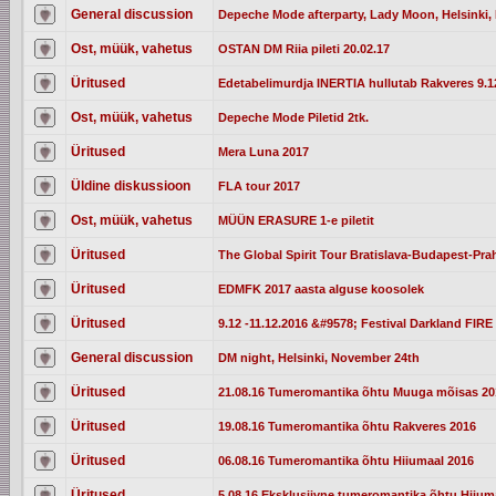
General discussion
Depeche Mode afterparty, Lady Moon, Helsinki, 
Ost, müük, vahetus
OSTAN DM Riia pileti 20.02.17
Üritused
Edetabelimurdja INERTIA hullutab Rakveres 9.12
Ost, müük, vahetus
Depeche Mode Piletid 2tk.
Üritused
Mera Luna 2017
Üldine diskussioon
FLA tour 2017
Ost, müük, vahetus
MÜÜN ERASURE 1-e piletit
Üritused
The Global Spirit Tour Bratislava-Budapest-Pra
Üritused
EDMFK 2017 aasta alguse koosolek
Üritused
9.12 -11.12.2016 &#9578; Festival Darkland FIRE 
General discussion
DM night, Helsinki, November 24th
Üritused
21.08.16 Tumeromantika õhtu Muuga mõisas 20
Üritused
19.08.16 Tumeromantika õhtu Rakveres 2016
Üritused
06.08.16 Tumeromantika õhtu Hiiumaal 2016
Üritused
5.08.16 Eksklusiivne tumeromantika õhtu Hiium