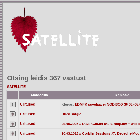
Otsing leidis 367 vastust
SATELLITE
Alafoorum
Teemasid
Üritused
Kleeps:
EDMFK suvelaager NODISCO 36 03.-05.
Üritused
Uued särgid.
Üritused
09.05.2026 // Dave Gahani 64. sünnipäev // Wild
Üritused
20.03.2026 // Corbijn Sessions #7: Depeche Mod