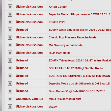
Üldine diskussioon
Anton Corbijn
Üldine diskussioon
Depeche Mode: "Hinged metsas" ETV2 25.02 , 2
Üldine diskussioon
EDMFK 2020
Üritused
EDMFK aasta alguse koosolek 2020 // 26.1.// Re
Üldine diskussioon
Classic Pop Presents Depeche Mode
Üldine diskussioon
Mik Sweeney annab teada
Üldine diskussioon
R.I.P. Mark Hollis
Üritused
EDMFK Talvepäevad 2019 // 16.-17. märts Paek
Üritused
SOLAR FAKE 08.12.2018 @ On The Rocks
Üritused
SOLITARY EXPERIMENTS & TEN AFTER DAWN 13
Üritused
Depeche Mode uus vinüüliseeria & DM Baar 19! 
Üritused
Dave Gahan 56 @ Pubi KROOKS 11.05.2018
Ost, müük, vahetus
Müüa Riia kontserdi pilet
Üldine diskussioon
sky.ee