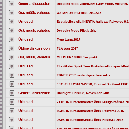
General discussion
Depeche Mode afterparty, Lady Moon, Helsinki, 
Ost, müük, vahetus
OSTAN DM Riia pileti 20.02.17
Üritused
Edetabelimurdja INERTIA hullutab Rakveres 9.12
Ost, müük, vahetus
Depeche Mode Piletid 2tk.
Üritused
Mera Luna 2017
Üldine diskussioon
FLA tour 2017
Ost, müük, vahetus
MÜÜN ERASURE 1-e piletit
Üritused
The Global Spirit Tour Bratislava-Budapest-Pra
Üritused
EDMFK 2017 aasta alguse koosolek
Üritused
9.12 -11.12.2016 &#9578; Festival Darkland FIRE 
General discussion
DM night, Helsinki, November 24th
Üritused
21.08.16 Tumeromantika õhtu Muuga mõisas 20
Üritused
19.08.16 Tumeromantika õhtu Rakveres 2016
Üritused
06.08.16 Tumeromantika õhtu Hiiumaal 2016
Üritused
5.08.16 Eksklusiivne tumeromantika õhtu Hiium