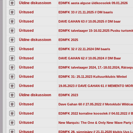
Üldine diskussioon
EDMFK aasta alguse üldkoosolek 09.01.2026
Üritused
EDMFK 33 // 21.11.2025 // DM baaris
Üritused
DAVE GAHAN 63 // 10.05.2025 // DM baar
Üritused
EDMFK talvelaager 15-16.02.2025 Pusku turismi
Üldine diskussioon
EDMFK 2025
Üritused
EDMFK 32 // 22.11.2024 DM baaris
Üritused
DAVE GAHAN 62 // 10.05.2024 // DM Baar
Üritused
EDMFK talvelaager 2024, 17.-18.02.2024, Rätsepa
Üritused
EDMFK 31: 25.11.2023 Kultuuriklubis Winkel
Üritused
19.05.2023 // DAVE GAHAN 61 // MEMENTO M
Üldine diskussioon
EDMFK 2023
Üritused
Dave Gahan 60 // 27.05.2022 // Motoklubi Wildc
Üritused
EDMFK 2022 korraline koosolek // 04.02.2022 //
Üritused
New Marquis: The One & Only New Wave Party I
Üritused
EDMFK 28. sünnipäev // 21.11.2020 klubis Uus L