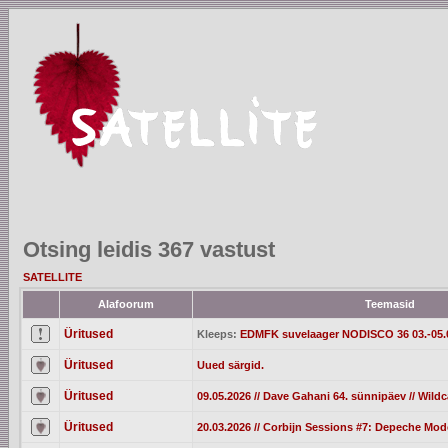
Otsing leidis 367 vastust
SATELLITE
Alafoorum
Teemasid
Üritused
Kleeps:
EDMFK suvelaager NODISCO 36 03.-05.
Üritused
Uued särgid.
Üritused
09.05.2026 // Dave Gahani 64. sünnipäev // Wild
Üritused
20.03.2026 // Corbijn Sessions #7: Depeche Mod