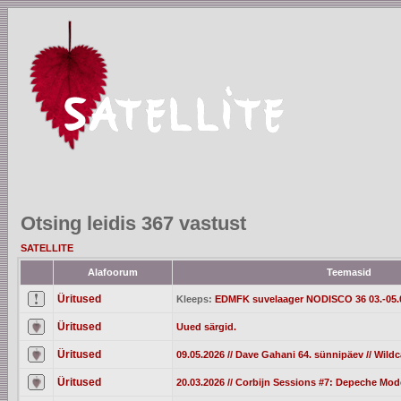
Otsing leidis 367 vastust
SATELLITE
Alafoorum
Teemasid
Üritused
Kleeps:
EDMFK suvelaager NODISCO 36 03.-05.
Üritused
Uued särgid.
Üritused
09.05.2026 // Dave Gahani 64. sünnipäev // Wild
Üritused
20.03.2026 // Corbijn Sessions #7: Depeche Mod