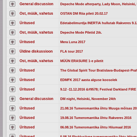
General discussion
Depeche Mode afterparty, Lady Moon, Helsinki, 
Ost, müük, vahetus
OSTAN DM Riia pileti 20.02.17
Üritused
Edetabelimurdja INERTIA hullutab Rakveres 9.12
Ost, müük, vahetus
Depeche Mode Piletid 2tk.
Üritused
Mera Luna 2017
Üldine diskussioon
FLA tour 2017
Ost, müük, vahetus
MÜÜN ERASURE 1-e piletit
Üritused
The Global Spirit Tour Bratislava-Budapest-Pra
Üritused
EDMFK 2017 aasta alguse koosolek
Üritused
9.12 -11.12.2016 &#9578; Festival Darkland FIRE 
General discussion
DM night, Helsinki, November 24th
Üritused
21.08.16 Tumeromantika õhtu Muuga mõisas 20
Üritused
19.08.16 Tumeromantika õhtu Rakveres 2016
Üritused
06.08.16 Tumeromantika õhtu Hiiumaal 2016
Üritused
5.08.16 Eksklusiivne tumeromantika õhtu Hiium