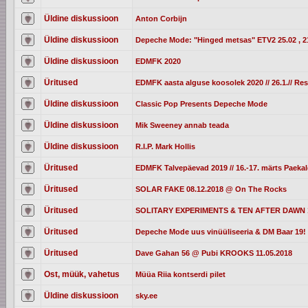
Üldine diskussioon
Anton Corbijn
Üldine diskussioon
Depeche Mode: "Hinged metsas" ETV2 25.02 , 2
Üldine diskussioon
EDMFK 2020
Üritused
EDMFK aasta alguse koosolek 2020 // 26.1.// Re
Üldine diskussioon
Classic Pop Presents Depeche Mode
Üldine diskussioon
Mik Sweeney annab teada
Üldine diskussioon
R.I.P. Mark Hollis
Üritused
EDMFK Talvepäevad 2019 // 16.-17. märts Paek
Üritused
SOLAR FAKE 08.12.2018 @ On The Rocks
Üritused
SOLITARY EXPERIMENTS & TEN AFTER DAWN 13
Üritused
Depeche Mode uus vinüüliseeria & DM Baar 19! 
Üritused
Dave Gahan 56 @ Pubi KROOKS 11.05.2018
Ost, müük, vahetus
Müüa Riia kontserdi pilet
Üldine diskussioon
sky.ee