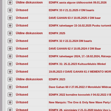
Üldine diskussioon
EDMFK aasta alguse üldkoosolek 09.01.2026
Üritused
EDMFK 33 // 21.11.2025 // DM baaris
Üritused
DAVE GAHAN 63 // 10.05.2025 // DM baar
Üritused
EDMFK talvelaager 15-16.02.2025 Pusku turismi
Üldine diskussioon
EDMFK 2025
Üritused
EDMFK 32 // 22.11.2024 DM baaris
Üritused
DAVE GAHAN 62 // 10.05.2024 // DM Baar
Üritused
EDMFK talvelaager 2024, 17.-18.02.2024, Rätsepa
Üritused
EDMFK 31: 25.11.2023 Kultuuriklubis Winkel
Üritused
19.05.2023 // DAVE GAHAN 61 // MEMENTO M
Üldine diskussioon
EDMFK 2023
Üritused
Dave Gahan 60 // 27.05.2022 // Motoklubi Wildc
Üritused
EDMFK 2022 korraline koosolek // 04.02.2022 //
Üritused
New Marquis: The One & Only New Wave Party I
Üritused
EDMFK 28. sünnipäev // 21.11.2020 klubis Uus L