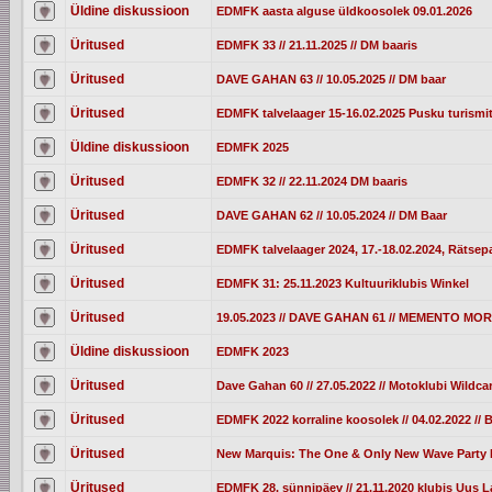
Üldine diskussioon
EDMFK aasta alguse üldkoosolek 09.01.2026
Üritused
EDMFK 33 // 21.11.2025 // DM baaris
Üritused
DAVE GAHAN 63 // 10.05.2025 // DM baar
Üritused
EDMFK talvelaager 15-16.02.2025 Pusku turismi
Üldine diskussioon
EDMFK 2025
Üritused
EDMFK 32 // 22.11.2024 DM baaris
Üritused
DAVE GAHAN 62 // 10.05.2024 // DM Baar
Üritused
EDMFK talvelaager 2024, 17.-18.02.2024, Rätsepa
Üritused
EDMFK 31: 25.11.2023 Kultuuriklubis Winkel
Üritused
19.05.2023 // DAVE GAHAN 61 // MEMENTO M
Üldine diskussioon
EDMFK 2023
Üritused
Dave Gahan 60 // 27.05.2022 // Motoklubi Wildc
Üritused
EDMFK 2022 korraline koosolek // 04.02.2022 //
Üritused
New Marquis: The One & Only New Wave Party I
Üritused
EDMFK 28. sünnipäev // 21.11.2020 klubis Uus L