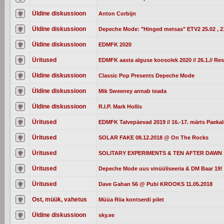
Üldine diskussioon
Anton Corbijn
Üldine diskussioon
Depeche Mode: "Hinged metsas" ETV2 25.02 , 2
Üldine diskussioon
EDMFK 2020
Üritused
EDMFK aasta alguse koosolek 2020 // 26.1.// Re
Üldine diskussioon
Classic Pop Presents Depeche Mode
Üldine diskussioon
Mik Sweeney annab teada
Üldine diskussioon
R.I.P. Mark Hollis
Üritused
EDMFK Talvepäevad 2019 // 16.-17. märts Paek
Üritused
SOLAR FAKE 08.12.2018 @ On The Rocks
Üritused
SOLITARY EXPERIMENTS & TEN AFTER DAWN 13
Üritused
Depeche Mode uus vinüüliseeria & DM Baar 19! 
Üritused
Dave Gahan 56 @ Pubi KROOKS 11.05.2018
Ost, müük, vahetus
Müüa Riia kontserdi pilet
Üldine diskussioon
sky.ee