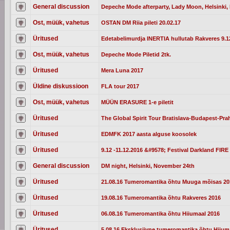
General discussion
Depeche Mode afterparty, Lady Moon, Helsinki, 
Ost, müük, vahetus
OSTAN DM Riia pileti 20.02.17
Üritused
Edetabelimurdja INERTIA hullutab Rakveres 9.12
Ost, müük, vahetus
Depeche Mode Piletid 2tk.
Üritused
Mera Luna 2017
Üldine diskussioon
FLA tour 2017
Ost, müük, vahetus
MÜÜN ERASURE 1-e piletit
Üritused
The Global Spirit Tour Bratislava-Budapest-Pra
Üritused
EDMFK 2017 aasta alguse koosolek
Üritused
9.12 -11.12.2016 &#9578; Festival Darkland FIRE 
General discussion
DM night, Helsinki, November 24th
Üritused
21.08.16 Tumeromantika õhtu Muuga mõisas 20
Üritused
19.08.16 Tumeromantika õhtu Rakveres 2016
Üritused
06.08.16 Tumeromantika õhtu Hiiumaal 2016
Üritused
5.08.16 Eksklusiivne tumeromantika õhtu Hiium