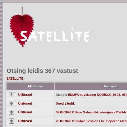
Otsing leidis 367 vastust
SATELLITE
Alafoorum
Teemasid
Üritused
Kleeps:
EDMFK suvelaager NODISCO 36 03.-05.
Üritused
Uued särgid.
Üritused
09.05.2026 // Dave Gahani 64. sünnipäev // Wild
Üritused
20.03.2026 // Corbijn Sessions #7: Depeche Mod