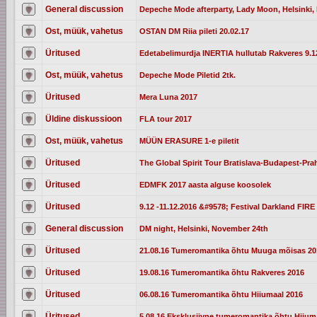
General discussion
Depeche Mode afterparty, Lady Moon, Helsinki, 
Ost, müük, vahetus
OSTAN DM Riia pileti 20.02.17
Üritused
Edetabelimurdja INERTIA hullutab Rakveres 9.12
Ost, müük, vahetus
Depeche Mode Piletid 2tk.
Üritused
Mera Luna 2017
Üldine diskussioon
FLA tour 2017
Ost, müük, vahetus
MÜÜN ERASURE 1-e piletit
Üritused
The Global Spirit Tour Bratislava-Budapest-Pra
Üritused
EDMFK 2017 aasta alguse koosolek
Üritused
9.12 -11.12.2016 &#9578; Festival Darkland FIRE 
General discussion
DM night, Helsinki, November 24th
Üritused
21.08.16 Tumeromantika õhtu Muuga mõisas 20
Üritused
19.08.16 Tumeromantika õhtu Rakveres 2016
Üritused
06.08.16 Tumeromantika õhtu Hiiumaal 2016
Üritused
5.08.16 Eksklusiivne tumeromantika õhtu Hiium