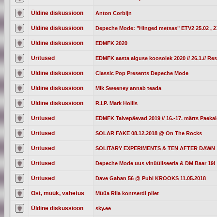
Üldine diskussioon
Anton Corbijn
Üldine diskussioon
Depeche Mode: "Hinged metsas" ETV2 25.02 , 2
Üldine diskussioon
EDMFK 2020
Üritused
EDMFK aasta alguse koosolek 2020 // 26.1.// Re
Üldine diskussioon
Classic Pop Presents Depeche Mode
Üldine diskussioon
Mik Sweeney annab teada
Üldine diskussioon
R.I.P. Mark Hollis
Üritused
EDMFK Talvepäevad 2019 // 16.-17. märts Paek
Üritused
SOLAR FAKE 08.12.2018 @ On The Rocks
Üritused
SOLITARY EXPERIMENTS & TEN AFTER DAWN 13
Üritused
Depeche Mode uus vinüüliseeria & DM Baar 19! 
Üritused
Dave Gahan 56 @ Pubi KROOKS 11.05.2018
Ost, müük, vahetus
Müüa Riia kontserdi pilet
Üldine diskussioon
sky.ee