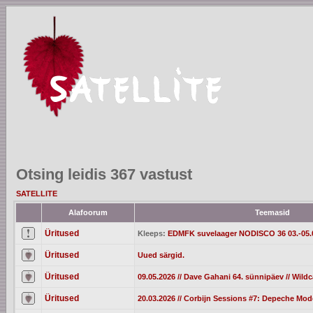
Otsing leidis 367 vastust
SATELLITE
Alafoorum
Teemasid
Üritused
Kleeps:
EDMFK suvelaager NODISCO 36 03.-05.
Üritused
Uued särgid.
Üritused
09.05.2026 // Dave Gahani 64. sünnipäev // Wild
Üritused
20.03.2026 // Corbijn Sessions #7: Depeche Mod