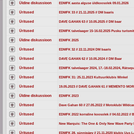
Üldine diskussioon
EDMFK aasta alguse üldkoosolek 09.01.2026
Üritused
EDMFK 33 // 21.11.2025 // DM baaris
Üritused
DAVE GAHAN 63 // 10.05.2025 // DM baar
Üritused
EDMFK talvelaager 15-16.02.2025 Pusku turismi
Üldine diskussioon
EDMFK 2025
Üritused
EDMFK 32 // 22.11.2024 DM baaris
Üritused
DAVE GAHAN 62 // 10.05.2024 // DM Baar
Üritused
EDMFK talvelaager 2024, 17.-18.02.2024, Rätsepa
Üritused
EDMFK 31: 25.11.2023 Kultuuriklubis Winkel
Üritused
19.05.2023 // DAVE GAHAN 61 // MEMENTO M
Üldine diskussioon
EDMFK 2023
Üritused
Dave Gahan 60 // 27.05.2022 // Motoklubi Wildc
Üritused
EDMFK 2022 korraline koosolek // 04.02.2022 //
Üritused
New Marquis: The One & Only New Wave Party I
Üritused
EDMFK 28. sünnipäev // 21.11.2020 klubis Uus L