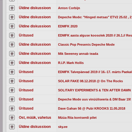
Üldine diskussioon
Anton Corbijn
Üldine diskussioon
Depeche Mode: "Hinged metsas" ETV2 25.02 , 2
Üldine diskussioon
EDMFK 2020
Üritused
EDMFK aasta alguse koosolek 2020 // 26.1.// Re
Üldine diskussioon
Classic Pop Presents Depeche Mode
Üldine diskussioon
Mik Sweeney annab teada
Üldine diskussioon
R.I.P. Mark Hollis
Üritused
EDMFK Talvepäevad 2019 // 16.-17. märts Paek
Üritused
SOLAR FAKE 08.12.2018 @ On The Rocks
Üritused
SOLITARY EXPERIMENTS & TEN AFTER DAWN 13
Üritused
Depeche Mode uus vinüüliseeria & DM Baar 19! 
Üritused
Dave Gahan 56 @ Pubi KROOKS 11.05.2018
Ost, müük, vahetus
Müüa Riia kontserdi pilet
Üldine diskussioon
sky.ee