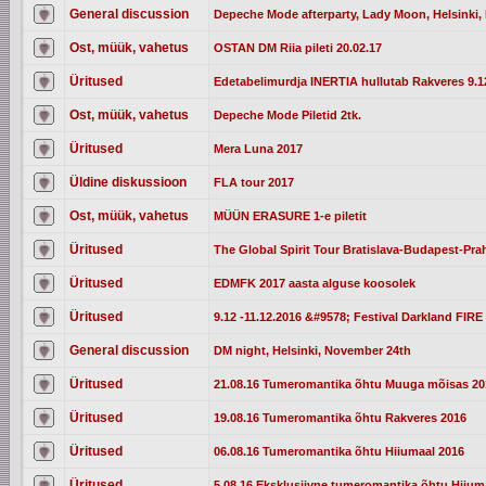
General discussion
Depeche Mode afterparty, Lady Moon, Helsinki, 
Ost, müük, vahetus
OSTAN DM Riia pileti 20.02.17
Üritused
Edetabelimurdja INERTIA hullutab Rakveres 9.12
Ost, müük, vahetus
Depeche Mode Piletid 2tk.
Üritused
Mera Luna 2017
Üldine diskussioon
FLA tour 2017
Ost, müük, vahetus
MÜÜN ERASURE 1-e piletit
Üritused
The Global Spirit Tour Bratislava-Budapest-Pra
Üritused
EDMFK 2017 aasta alguse koosolek
Üritused
9.12 -11.12.2016 &#9578; Festival Darkland FIRE 
General discussion
DM night, Helsinki, November 24th
Üritused
21.08.16 Tumeromantika õhtu Muuga mõisas 20
Üritused
19.08.16 Tumeromantika õhtu Rakveres 2016
Üritused
06.08.16 Tumeromantika õhtu Hiiumaal 2016
Üritused
5.08.16 Eksklusiivne tumeromantika õhtu Hiium