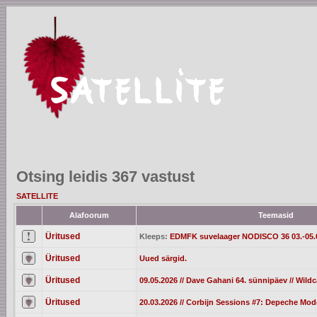
Otsing leidis 367 vastust
SATELLITE
Alafoorum
Teemasid
Üritused
Kleeps:
EDMFK suvelaager NODISCO 36 03.-05.
Üritused
Uued särgid.
Üritused
09.05.2026 // Dave Gahani 64. sünnipäev // Wild
Üritused
20.03.2026 // Corbijn Sessions #7: Depeche Mod