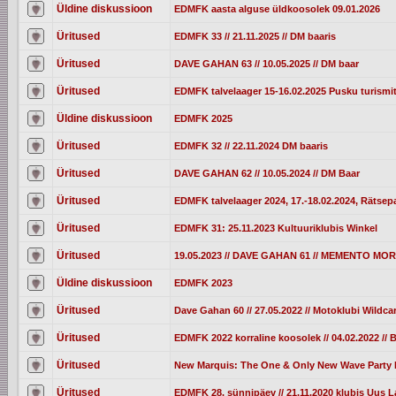
Üldine diskussioon
EDMFK aasta alguse üldkoosolek 09.01.2026
Üritused
EDMFK 33 // 21.11.2025 // DM baaris
Üritused
DAVE GAHAN 63 // 10.05.2025 // DM baar
Üritused
EDMFK talvelaager 15-16.02.2025 Pusku turismi
Üldine diskussioon
EDMFK 2025
Üritused
EDMFK 32 // 22.11.2024 DM baaris
Üritused
DAVE GAHAN 62 // 10.05.2024 // DM Baar
Üritused
EDMFK talvelaager 2024, 17.-18.02.2024, Rätsepa
Üritused
EDMFK 31: 25.11.2023 Kultuuriklubis Winkel
Üritused
19.05.2023 // DAVE GAHAN 61 // MEMENTO M
Üldine diskussioon
EDMFK 2023
Üritused
Dave Gahan 60 // 27.05.2022 // Motoklubi Wildc
Üritused
EDMFK 2022 korraline koosolek // 04.02.2022 //
Üritused
New Marquis: The One & Only New Wave Party I
Üritused
EDMFK 28. sünnipäev // 21.11.2020 klubis Uus L