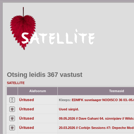
Otsing leidis 367 vastust
SATELLITE
Alafoorum
Teemasid
Üritused
Kleeps:
EDMFK suvelaager NODISCO 36 03.-05.
Üritused
Uued särgid.
Üritused
09.05.2026 // Dave Gahani 64. sünnipäev // Wild
Üritused
20.03.2026 // Corbijn Sessions #7: Depeche Mod