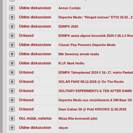
Üldine diskussioon
Anton Corbijn
Üldine diskussioon
Depeche Mode: "Hinged metsas" ETV2 25.02 , 2
Üldine diskussioon
EDMFK 2020
Üritused
EDMFK aasta alguse koosolek 2020 // 26.1.// Re
Üldine diskussioon
Classic Pop Presents Depeche Mode
Üldine diskussioon
Mik Sweeney annab teada
Üldine diskussioon
R.I.P. Mark Hollis
Üritused
EDMFK Talvepäevad 2019 // 16.-17. märts Paek
Üritused
SOLAR FAKE 08.12.2018 @ On The Rocks
Üritused
SOLITARY EXPERIMENTS & TEN AFTER DAWN 13
Üritused
Depeche Mode uus vinüüliseeria & DM Baar 19! 
Üritused
Dave Gahan 56 @ Pubi KROOKS 11.05.2018
Ost, müük, vahetus
Müüa Riia kontserdi pilet
Üldine diskussioon
sky.ee