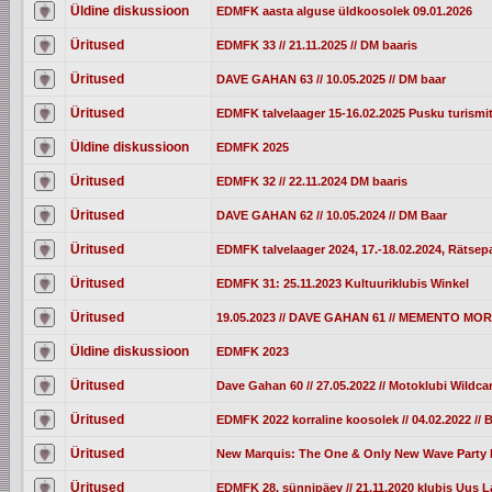
Üldine diskussioon
EDMFK aasta alguse üldkoosolek 09.01.2026
Üritused
EDMFK 33 // 21.11.2025 // DM baaris
Üritused
DAVE GAHAN 63 // 10.05.2025 // DM baar
Üritused
EDMFK talvelaager 15-16.02.2025 Pusku turismi
Üldine diskussioon
EDMFK 2025
Üritused
EDMFK 32 // 22.11.2024 DM baaris
Üritused
DAVE GAHAN 62 // 10.05.2024 // DM Baar
Üritused
EDMFK talvelaager 2024, 17.-18.02.2024, Rätsepa
Üritused
EDMFK 31: 25.11.2023 Kultuuriklubis Winkel
Üritused
19.05.2023 // DAVE GAHAN 61 // MEMENTO M
Üldine diskussioon
EDMFK 2023
Üritused
Dave Gahan 60 // 27.05.2022 // Motoklubi Wildc
Üritused
EDMFK 2022 korraline koosolek // 04.02.2022 //
Üritused
New Marquis: The One & Only New Wave Party I
Üritused
EDMFK 28. sünnipäev // 21.11.2020 klubis Uus L