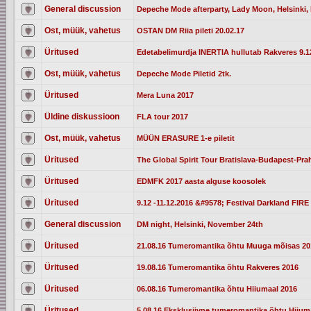
General discussion
Depeche Mode afterparty, Lady Moon, Helsinki, 
Ost, müük, vahetus
OSTAN DM Riia pileti 20.02.17
Üritused
Edetabelimurdja INERTIA hullutab Rakveres 9.12
Ost, müük, vahetus
Depeche Mode Piletid 2tk.
Üritused
Mera Luna 2017
Üldine diskussioon
FLA tour 2017
Ost, müük, vahetus
MÜÜN ERASURE 1-e piletit
Üritused
The Global Spirit Tour Bratislava-Budapest-Pra
Üritused
EDMFK 2017 aasta alguse koosolek
Üritused
9.12 -11.12.2016 &#9578; Festival Darkland FIRE 
General discussion
DM night, Helsinki, November 24th
Üritused
21.08.16 Tumeromantika õhtu Muuga mõisas 20
Üritused
19.08.16 Tumeromantika õhtu Rakveres 2016
Üritused
06.08.16 Tumeromantika õhtu Hiiumaal 2016
Üritused
5.08.16 Eksklusiivne tumeromantika õhtu Hiium