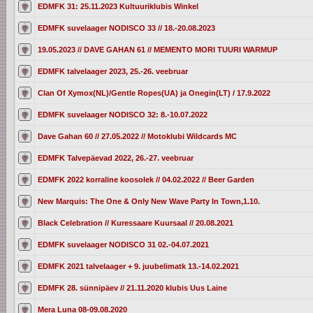
EDMFK 31: 25.11.2023 Kultuuriklubis Winkel
EDMFK suvelaager NODISCO 33 // 18.-20.08.2023
19.05.2023 // DAVE GAHAN 61 // MEMENTO MORI TUURI WARMUP
EDMFK talvelaager 2023, 25.-26. veebruar
Clan Of Xymox(NL)/Gentle Ropes(UA) ja Onegin(LT) / 17.9.2022
EDMFK suvelaager NODISCO 32: 8.-10.07.2022
Dave Gahan 60 // 27.05.2022 // Motoklubi Wildcards MC
EDMFK Talvepäevad 2022, 26.-27. veebruar
EDMFK 2022 korraline koosolek // 04.02.2022 // Beer Garden
New Marquis: The One & Only New Wave Party In Town,1.10.
Black Celebration // Kuressaare Kuursaal // 20.08.2021
EDMFK suvelaager NODISCO 31 02.-04.07.2021
EDMFK 2021 talvelaager + 9. juubelimatk 13.-14.02.2021
EDMFK 28. sünnipäev // 21.11.2020 klubis Uus Laine
Mera Luna 08-09.08.2020