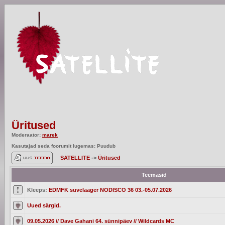
Üritused
Moderaator:
marek
Kasutajad seda foorumit lugemas: Puudub
SATELLITE
->
Üritused
Teemasid
Kleeps:
EDMFK suvelaager NODISCO 36 03.-05.07.2026
Uued särgid.
09.05.2026 // Dave Gahani 64. sünnipäev // Wildcards MC