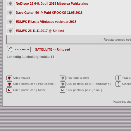
NoDisco 28 6-8. Juuli 2018 Mäeotsa Puhketalus
Dave Gahan 56 @ Pubi KROOKS 11.05.2018
EDMFK Riias ja Vilniuses veebruar 2018
EDMFK 25 11.11.2017 @ Sinilind
Reasta teemad eelm
SATELLITE
->
Üritused
Lehekülg
1
, lehekülgi kokku
14
Uued teated
Pole uusi teateid
Teada
Uued postitused [ Populaarne ]
Uusi postitusi pole [ Populaarne ]
Kleep
Uued postitused [ Kinni ]
Uusi postitusi pole [ Kinni ]
Powered by
ph