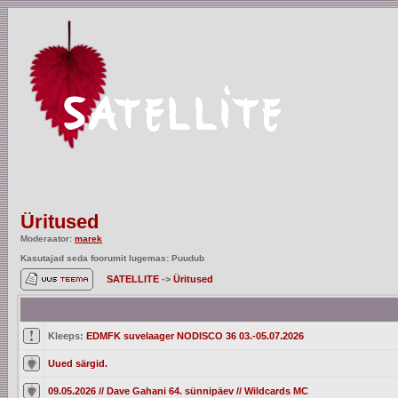
Üritused
Moderaator:
marek
Kasutajad seda foorumit lugemas: Puudub
SATELLITE
->
Üritused
Kleeps:
EDMFK suvelaager NODISCO 36 03.-05.07.2026
Uued särgid.
09.05.2026 // Dave Gahani 64. sünnipäev // Wildcards MC