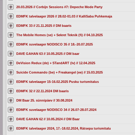
20.03.2026 // Corbijn Sessions #7: Depeche Mode Party
EDMFK talvelaager 2026 // 28.02-01.03 // KalliSaba Puhkemaja
EDMFK 33 // 21.11.2025 // DM baaris
The Mobile Homes (se) + Sekret Teknik (fi) // 04.10.2025
EDMFK suvelaager NODISCO 35 // 18.-20.07.2025
DAVE GAHAN 63 // 10.05.2025 // DM baar
DeVision Redux (de) + STandART (lv) // 12.04.2025
Suicide Commando (be) + Freakangel (ee) // 15.03.2025
EDMFK talvelaager 15-16.02.2025 Pusku turismitalus
EDMFK 32 // 22.11.2024 DM baaris
DM Baar 25. sünnipäev // 30.08.2024
EDMFK suvelaager NODISCO 34 // 26.07-28.07.2024
DAVE GAHAN 62 // 10.05.2024 // DM Baar
EDMFK talvelaager 2024, 17.-18.02.2024, Rätsepa turismitalu