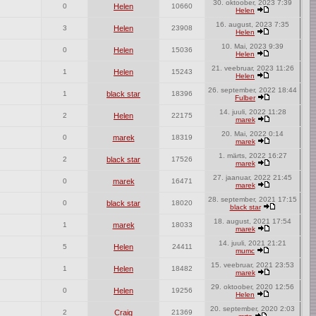
30. oktoober, 2023 7:39
0
Helen
10660
Helen
16. august, 2023 7:35
3
Helen
23908
Helen
10. Mai, 2023 9:39
0
Helen
15036
Helen
21. veebruar, 2023 11:26
1
Helen
15243
Helen
26. september, 2022 18:44
1
black star
18396
Fulber
14. juuli, 2022 11:28
2
Helen
22175
marek
20. Mai, 2022 0:14
0
marek
18319
marek
1. märts, 2022 16:27
2
black star
17526
marek
27. jaanuar, 2022 21:45
0
marek
16471
marek
28. september, 2021 17:15
0
black star
18020
black star
18. august, 2021 17:54
1
marek
18033
marek
14. juuli, 2021 21:21
5
Helen
24411
mumc
15. veebruar, 2021 23:53
1
Helen
18482
marek
29. oktoober, 2020 12:56
0
Helen
19256
Helen
20. september, 2020 2:03
2
Craig
21369