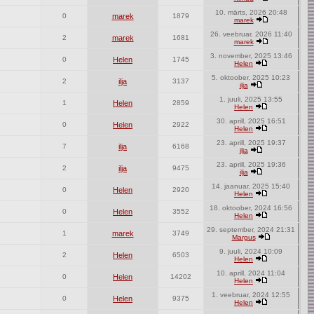
10. märts, 2026 20:48
0
marek
1879
marek
26. veebruar, 2026 11:40
2
marek
1681
marek
3. november, 2025 13:46
0
Helen
1745
Helen
5. oktoober, 2025 10:23
2
ilja
3137
ilja
1. juuli, 2025 13:55
1
Helen
2859
Helen
30. aprill, 2025 16:51
0
Helen
2922
Helen
23. aprill, 2025 19:37
7
ilja
6168
ilja
23. aprill, 2025 19:36
2
ilja
9475
ilja
14. jaanuar, 2025 15:40
0
Helen
2920
Helen
18. oktoober, 2024 16:56
0
Helen
3552
Helen
29. september, 2024 21:31
1
marek
3749
Margus
9. juuli, 2024 10:09
2
Helen
6503
Helen
10. aprill, 2024 11:04
0
Helen
14202
Helen
1. veebruar, 2024 12:55
0
Helen
9375
Helen