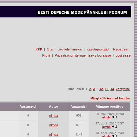
KKK
|
Otsi
|
Liikmete nimekiri
|
Kasutajagrupid
|
Registreeri
Profiil
|
Privaatsõnumite lugemiseks logi sisse
|
Logi sisse
Mine lehele
1
,
2
,
3
...
12
,
13
,
14
Järgmine
Märgi kõik teemad loetuks
Vastuseid
Autor
Vaatamisi
Viimane postitus
18. Mai, 2026 19:50
0
nlmda
653
nlmda
27. aprill, 2026 5:57
0
nlmda
678
nlmda
10. aprill, 2026 7:49
0
nlmda
1143
nlmda