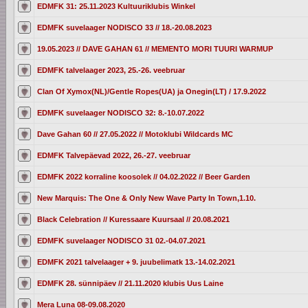
EDMFK 31: 25.11.2023 Kultuuriklubis Winkel
EDMFK suvelaager NODISCO 33 // 18.-20.08.2023
19.05.2023 // DAVE GAHAN 61 // MEMENTO MORI TUURI WARMUP
EDMFK talvelaager 2023, 25.-26. veebruar
Clan Of Xymox(NL)/Gentle Ropes(UA) ja Onegin(LT) / 17.9.2022
EDMFK suvelaager NODISCO 32: 8.-10.07.2022
Dave Gahan 60 // 27.05.2022 // Motoklubi Wildcards MC
EDMFK Talvepäevad 2022, 26.-27. veebruar
EDMFK 2022 korraline koosolek // 04.02.2022 // Beer Garden
New Marquis: The One & Only New Wave Party In Town,1.10.
Black Celebration // Kuressaare Kuursaal // 20.08.2021
EDMFK suvelaager NODISCO 31 02.-04.07.2021
EDMFK 2021 talvelaager + 9. juubelimatk 13.-14.02.2021
EDMFK 28. sünnipäev // 21.11.2020 klubis Uus Laine
Mera Luna 08-09.08.2020