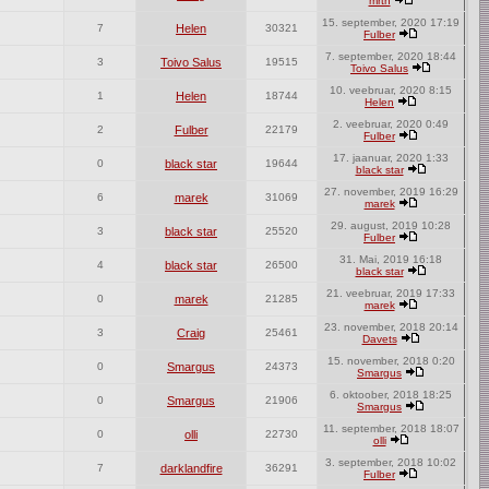
mrtn
15. september, 2020 17:19
7
Helen
30321
Fulber
7. september, 2020 18:44
3
Toivo Salus
19515
Toivo Salus
10. veebruar, 2020 8:15
1
Helen
18744
Helen
2. veebruar, 2020 0:49
2
Fulber
22179
Fulber
17. jaanuar, 2020 1:33
0
black star
19644
black star
27. november, 2019 16:29
6
marek
31069
marek
29. august, 2019 10:28
3
black star
25520
Fulber
31. Mai, 2019 16:18
4
black star
26500
black star
21. veebruar, 2019 17:33
0
marek
21285
marek
23. november, 2018 20:14
3
Craig
25461
Davets
15. november, 2018 0:20
0
Smargus
24373
Smargus
6. oktoober, 2018 18:25
0
Smargus
21906
Smargus
11. september, 2018 18:07
0
olli
22730
olli
3. september, 2018 10:02
7
darklandfire
36291
Fulber