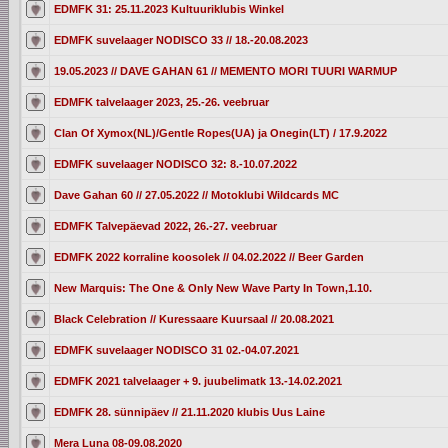
EDMFK 31: 25.11.2023 Kultuuriklubis Winkel
EDMFK suvelaager NODISCO 33 // 18.-20.08.2023
19.05.2023 // DAVE GAHAN 61 // MEMENTO MORI TUURI WARMUP
EDMFK talvelaager 2023, 25.-26. veebruar
Clan Of Xymox(NL)/Gentle Ropes(UA) ja Onegin(LT) / 17.9.2022
EDMFK suvelaager NODISCO 32: 8.-10.07.2022
Dave Gahan 60 // 27.05.2022 // Motoklubi Wildcards MC
EDMFK Talvepäevad 2022, 26.-27. veebruar
EDMFK 2022 korraline koosolek // 04.02.2022 // Beer Garden
New Marquis: The One & Only New Wave Party In Town,1.10.
Black Celebration // Kuressaare Kuursaal // 20.08.2021
EDMFK suvelaager NODISCO 31 02.-04.07.2021
EDMFK 2021 talvelaager + 9. juubelimatk 13.-14.02.2021
EDMFK 28. sünnipäev // 21.11.2020 klubis Uus Laine
Mera Luna 08-09.08.2020