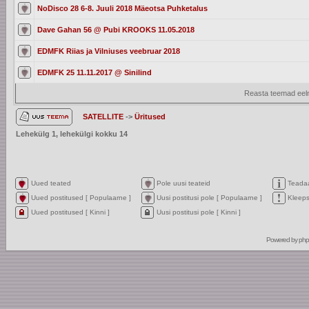
NoDisco 28 6-8. Juuli 2018 Mäeotsa Puhketalus
Dave Gahan 56 @ Pubi KROOKS 11.05.2018
EDMFK Riias ja Vilniuses veebruar 2018
EDMFK 25 11.11.2017 @ Sinilind
Reasta teemad eelm
SATELLITE
->
Üritused
Lehekülg
1
, lehekülgi kokku
14
Uued teated
Pole uusi teateid
Teada
Uued postitused [ Populaarne ]
Uusi postitusi pole [ Populaarne ]
Kleep
Uued postitused [ Kinni ]
Uusi postitusi pole [ Kinni ]
Powered by
ph