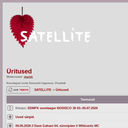
Üritused
Moderaator:
marek
Kasutajad seda foorumit lugemas: Puudub
SATELLITE
->
Üritused
Teemasid
Kleeps:
EDMFK suvelaager NODISCO 36 03.-05.07.2026
Uued särgid.
09.05.2026 // Dave Gahani 64. sünnipäev // Wildcards MC